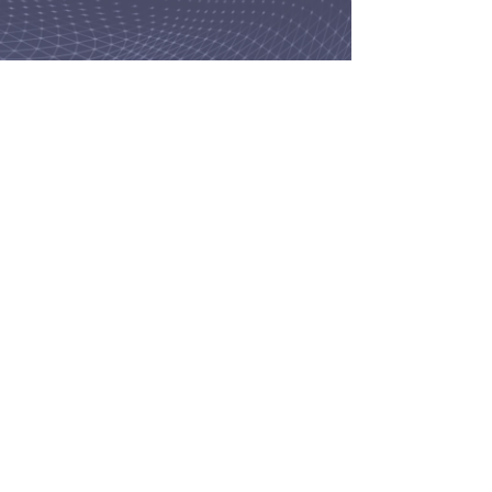
Công nghệ Châu Âu, Hỗ trợ
Trực tiếp tại Việt Nam
Rủi ro lớn nhất trong thi công hầm là thời gian dừng
máy. Farindo giảm thiểu rủi ro này bằng cách kết nối
giữa kỹ thuật xuất sắc từ Pháp của Metalliance và
nhu cầu tức thời tại các công trường Việt Nam.
Tính đặc thù của dự án: Chúng tôi chỉ định thiết bị
dựa trên hình học hầm chính xác và mục tiêu năng
suất của bạn.
Tích hợp toàn diện: Giao diện kết nối liền mạch với
máy TBM, hệ thống băng tải và nhà máy sản xuất vỏ
hầm của bạn.
Chạy thử tại địa phương: Việc lắp đặt và đào tạo vận
hành tại chỗ được thực hiện bởi các chuyên gia
ngay tại Việt Nam.