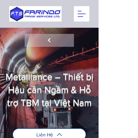
Metalliance – Thiết bị
Hậu cần Ngầm & Hỗ
trợ TBM tại Việt Nam
Liên Hệ