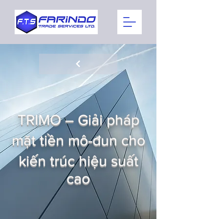
TRIMO – Giải pháp
mặt tiền mô-đun cho
kiến trúc hiệu suất
cao