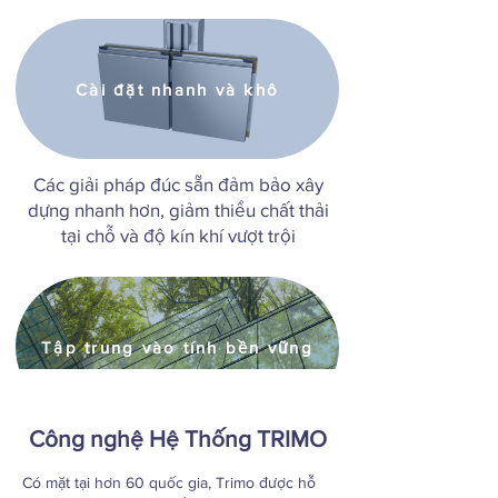
Cài đặt nhanh và khô
Các giải pháp đúc sẵn đảm bảo xây
dựng nhanh hơn, giảm thiểu chất thải
tại chỗ và độ kín khí vượt trội
Tập trung vào tính bền vững
Công nghệ Hệ Thống TRIMO
Các sản phẩm của Trimo có thể tái
chế, hàm lượng carbon thấp và góp
Có mặt tại hơn 60 quốc gia, Trimo được hỗ
phần đạt được chứng nhận công trình