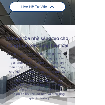
Liên Hệ Tư Vấn
Vỏ bọc tòa nhà sáng tạo cho
công trình xây dựng hiện đại
Trimo là công ty hàng đầu thế giới về hệ
thống mặt tiền mô-đun, cung cấp các
giải pháp vỏ công trình bền vững, an
toàn cháy nổ và tinh tế về mặt thẩm mỹ
cho kiến trúc thương mại, công nghiệp
và công cộng. Với hơn 60 năm đổi mới,
hệ thống tường và mái đúc sẵn của
Trimo được các kiến trúc sư, nhà thầu
và nhà đầu tư trên toàn thế giới tin dùng
nhờ độ chính xác, độ bền và hiệu ứng
thị giác ấn tượng.