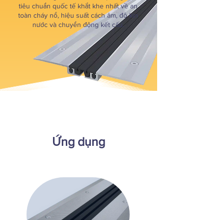
tiêu chuẩn quốc tế khắt khe nhất về an
toàn cháy nổ, hiệu suất cách âm, độ kín
nước và chuyển động kết cấu.
Ứng dụng