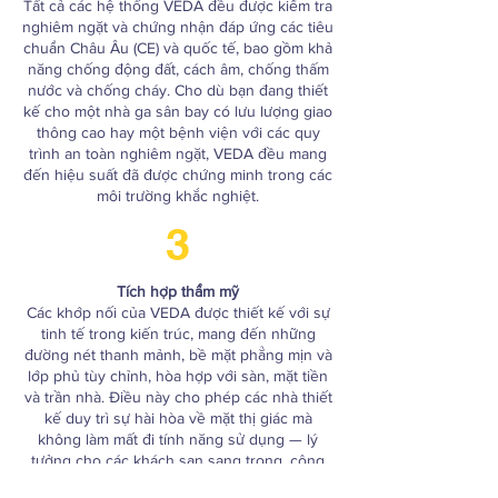
Tất cả các hệ thống VEDA đều được kiểm tra
nghiêm ngặt và chứng nhận đáp ứng các tiêu
chuẩn Châu Âu (CE) và quốc tế, bao gồm khả
năng chống động đất, cách âm, chống thấm
nước và chống cháy. Cho dù bạn đang thiết
kế cho một nhà ga sân bay có lưu lượng giao
thông cao hay một bệnh viện với các quy
trình an toàn nghiêm ngặt, VEDA đều mang
đến hiệu suất đã được chứng minh trong các
môi trường khắc nghiệt.
3
Tích hợp thẩm mỹ
Các khớp nối của VEDA được thiết kế với sự
tinh tế trong kiến trúc, mang đến những
đường nét thanh mảnh, bề mặt phẳng mịn và
lớp phủ tùy chỉnh, hòa hợp với sàn, mặt tiền
và trần nhà. Điều này cho phép các nhà thiết
kế duy trì sự hài hòa về mặt thị giác mà
không làm mất đi tính năng sử dụng — lý
tưởng cho các khách sạn sang trọng, công
trình công cộng và nội thất thương mại cao